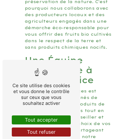
préservation de la nature. C'est
pourquoi nous collaborons avec
des producteurs locaux et des
agriculteurs engagés dans une
démarche éco-responsable pour
vous offrir des fruits bio cultivés
dans le respect de la terre et
sans produits chimiques nocifs.
Une Équipe
Passionnée à
Votre Service
Ce site utilise des cookies
L'équipe de Les Délices est
et vous donne le contrôle
sur ceux que vous
composée de passionnés de
souhaitez activer
gastronomie et de produits de
qualité. Nous mettons tout en
œuvre pour vous conseiller et
Tout accepter
vous guider dans le choix de vos
fruits bio, en vous partageant
Tout refuser
nos connaissances et notre