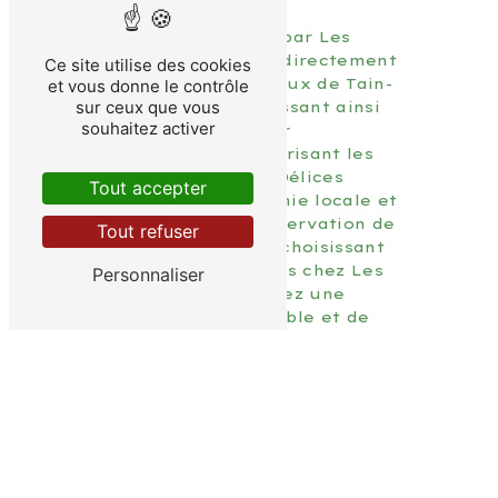
Les abricots vendus par Les
Délices proviennent directement
Ce site utilise des cookies
des producteurs locaux de Tain-
et vous donne le contrôle
sur ceux que vous
l'Hermitage, garantissant ainsi
souhaitez activer
leur fraîcheur et leur
authenticité. En favorisant les
circuits courts, Les Délices
Tout accepter
soutiennent l'économie locale et
contribuent à la préservation de
Tout refuser
l'environnement. En choisissant
d'acheter vos abricots chez Les
Personnaliser
Délices, vous soutenez une
agriculture responsable et de
qualité.
Nous Contacter
Pour tout renseignement
complémentaire sur nos abricots
de Tain-l'Hermitage ou pour
passer commande, n'hésitez pas à