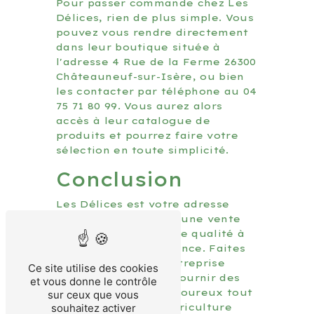
Pour passer commande chez Les
Délices, rien de plus simple. Vous
pouvez vous rendre directement
dans leur boutique située à
l'adresse 4 Rue de la Ferme 26300
Châteauneuf-sur-Isère, ou bien
les contacter par téléphone au 04
75 71 80 99. Vous aurez alors
accès à leur catalogue de
produits et pourrez faire votre
sélection en toute simplicité.
Conclusion
Les Délices est votre adresse
incontournable pour une vente
directe de produits de qualité à
Saint-Marcel-lès-Valence. Faites
confiance à cette entreprise
Ce site utilise des cookies
engagée pour vous fournir des
et vous donne le contrôle
délices locaux et savoureux tout
sur ceux que vous
en soutenant une agriculture
souhaitez activer