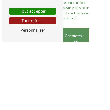
responsable. N'hésitez pas à les
contacter pour en savoir plus sur
Tout accepter
leur gamme de produits et passer
commande dès aujourd'hui.
Tout refuser
Personnaliser
En
Contactez-
savoir
nous
plus