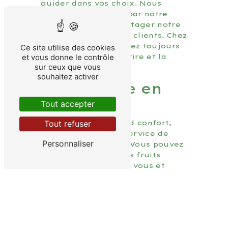
guider dans vos choix. Nous
sommes passionnés par notre
métier et aimons partager notre
savoir-faire avec nos clients. Chez
Les Délices, vous serez toujours
Ce site utilise des cookies
accueilli avec le sourire et la
et vous donne le contrôle
sur ceux que vous
bonne humeur.
souhaitez activer
Commande en
ligne
Tout accepter
Pour votre plus grand confort,
Tout refuser
nous proposons un service de
Personnaliser
commande en ligne. Vous pouvez
ainsi sélectionner vos fruits
préférés depuis chez vous et
venir les retirer en magasin à
l'heure qui vous convient. Plus
besoin de faire la queue, votre
panier vous attendra prêt à être
dégusté.